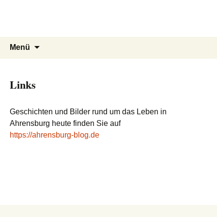
Ahrensburger Stadtführungen
Zum
Inhalt
Auf historischen Spuren in Ahrensburg
springen
Suchen
Menü
nach:
Links
Geschichten und Bilder rund um das Leben in
Ahrensburg heute finden Sie auf
https://ahrensburg-blog.de