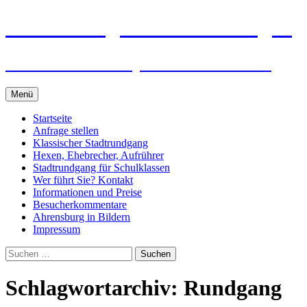
Zum
Ahrensburger Stadtführungen
Inhalt
springen
Auf historischen Spuren in Ahrensburg
Menü
Startseite
Anfrage stellen
Klassischer Stadtrundgang
Hexen, Ehebrecher, Aufrührer
Stadtrundgang für Schulklassen
Wer führt Sie? Kontakt
Informationen und Preise
Besucherkommentare
Ahrensburg in Bildern
Impressum
Suchen
nach:
Schlagwortarchiv: Rundgang